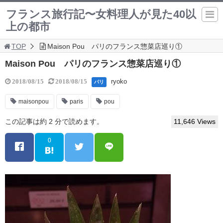
フランス旅行記〜女料理人が見た40以
上の都市
TOP
Maison Pou パリのフランス惣菜店巡り①
Maison Pou パリのフランス惣菜店巡り①
ryoko
2018/08/15
2018/08/15
パリ
maisonpou
paris
pou
この記事は約 2 分で読めます。
11,646 Views
0