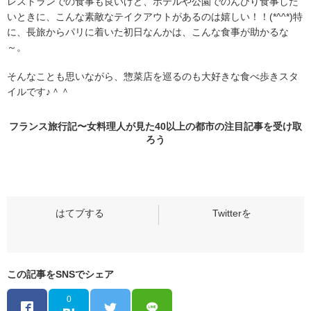
レストランでの食事も良いけど、ホテルや公園でのんびり食事した
いときに、こんな素敵なテイクアウトがあるのは嬉しい！！(*^^*)特
に、長旅からパリに着いた初日なんかは、こんな食事が助かるな
～。
そんなことも思いながら、惣菜店を巡るのも大好きな食べ歩きスタ
イルです♪＾＾
フランス旅行記〜女料理人が見た40以上の都市の
注目記事
を受け取
ろう
この記事をSNSでシェア
0