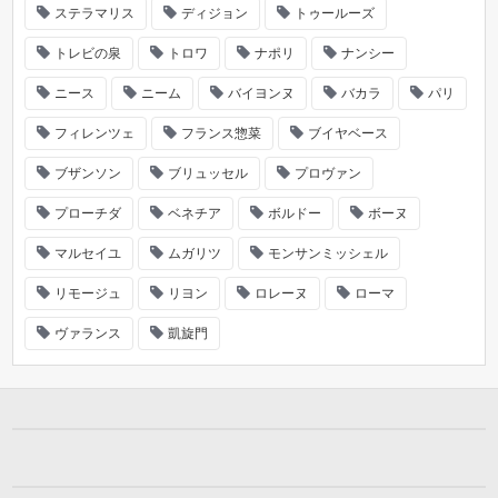
ステラマリス
ディジョン
トゥールーズ
トレビの泉
トロワ
ナポリ
ナンシー
ニース
ニーム
バイヨンヌ
バカラ
パリ
フィレンツェ
フランス惣菜
ブイヤベース
ブザンソン
ブリュッセル
プロヴァン
プローチダ
ベネチア
ボルドー
ボーヌ
マルセイユ
ムガリツ
モンサンミッシェル
リモージュ
リヨン
ロレーヌ
ローマ
ヴァランス
凱旋門