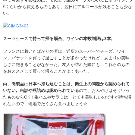
€くらいから買えるものもあり、翌日にアルコールが残ることも少な
い。
スーツケースで
持って帰る場合、ワインの本数制限は3本。
フランスに着いたばかりの頃は、近所のスーパーでチーズ、ワイ
ン、バケットを買って過ごすことが多かったけれど、あまりの美味
しさに飽きることがなかった。友人が訪れた際にも、これらのもの
をおススメして買って帰ることがよくあった。
尚、
肉製品
は
日本へ持ち込むことは、衛生上の問題から認められて
いない。
缶詰や瓶詰めは認められている
ので、おみやげはそういっ
たものならOK！生ハムやサラミは、とても美味しいのですが持ち帰
れないので、現地でたくさん食べましょう☆