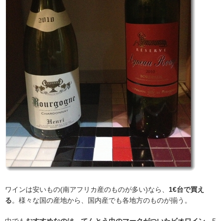
ワインは安いもの(南アフリカ産のものが多い)なら、
1€台で買え
る
。様々な国の産地から、国内産でも各地方のものが揃う。
中でも
おすすめなのは、てんとう虫のマークがついたビオワイン。
5