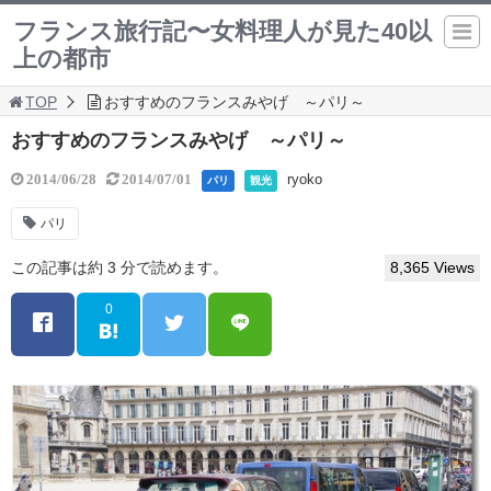
フランス旅行記〜女料理人が見た40以
上の都市
TOP
おすすめのフランスみやげ ～パリ～
おすすめのフランスみやげ ～パリ～
ryoko
2014/06/28
2014/07/01
パリ
観光
パリ
この記事は約 3 分で読めます。
8,365 Views
0