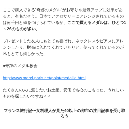
ここで購入できる“奇跡のメダル”がお守りや運気アップに効果があ
ると、有名だそう。日本でアクセサリーにアレンジされているもの
は何千円と値をつけられているが、
ここで買えるメダルは、ひとつ1
～2€のものが多い。
プレゼントした友人にもとても喜ばれ、ネックレスやピアスにアレ
ンジしたり、財布に入れてくれていたりと、使ってくれているのが
私もとても嬉しかった。
●奇跡のメダル教会
http://www.merci-paris.net/point/medaille.html
たくさんの人に渡したいお土産。安価でも心のこもった、うれしい
ものを探したいですね＾＾
フランス旅行記〜女料理人が見た40以上の都市の
注目記事
を受け取
ろう