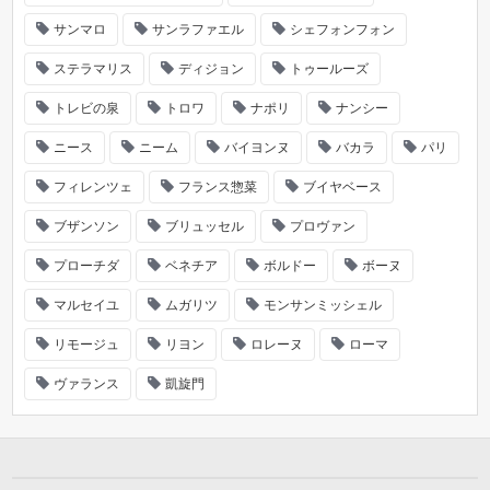
サンマロ
サンラファエル
シェフォンフォン
ステラマリス
ディジョン
トゥールーズ
トレビの泉
トロワ
ナポリ
ナンシー
ニース
ニーム
バイヨンヌ
バカラ
パリ
フィレンツェ
フランス惣菜
ブイヤベース
ブザンソン
ブリュッセル
プロヴァン
プローチダ
ベネチア
ボルドー
ボーヌ
マルセイユ
ムガリツ
モンサンミッシェル
リモージュ
リヨン
ロレーヌ
ローマ
ヴァランス
凱旋門