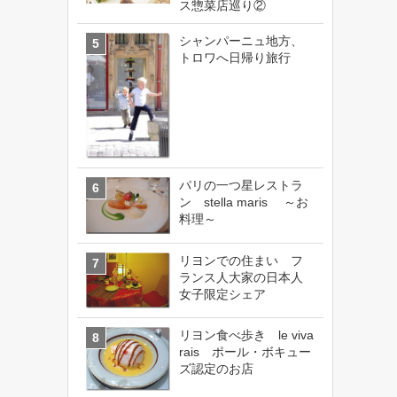
ス惣菜店巡り②
シャンパーニュ地方、
トロワへ日帰り旅行
パリの一つ星レストラ
ン stella maris ～お
料理～
リヨンでの住まい フ
ランス人大家の日本人
女子限定シェア
リヨン食べ歩き le viva
rais ポール・ボキュー
ズ認定のお店