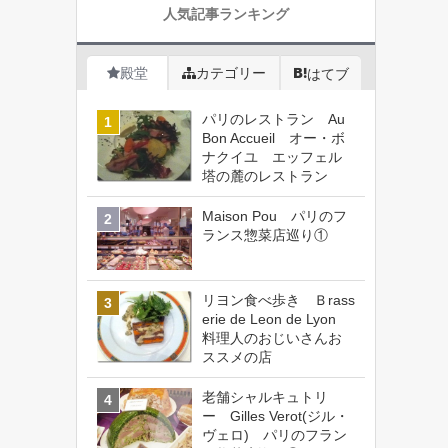
人気記事ランキング
殿堂
カテゴリー
はてブ
パリのレストラン Au
Bon Accueil オー・ボ
ナクイユ エッフェル
塔の麓のレストラン
Maison Pou パリのフ
ランス惣菜店巡り①
リヨン食べ歩き Ｂrass
erie de Leon de Lyon
料理人のおじいさんお
ススメの店
老舗シャルキュトリ
ー Gilles Verot(ジル・
ヴェロ) パリのフラン