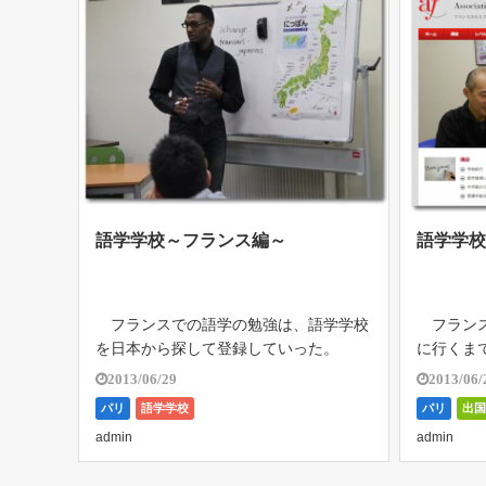
語学学校～フランス編～
語学学
フランスでの語学の勉強は、語学学校
フランス
を日本から探して登録していった。
に行くま
私が通ったところはここ、2区オペラ座
をしてい
2013/06/29
2013/06/
近くの
もよく質
パリ
語学学校
パリ
出
なのか分
admin
admin