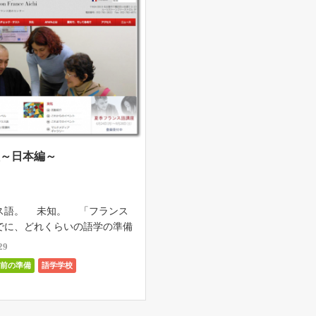
校～日本編～
語。 未知。 「フランス
でに、どれくらいの語学の準備
ったの？」と、滞在中も帰国後
29
問される。なんて答えたら適切
国前の準備
語学学校
からないけど、