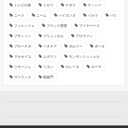
トレビの泉
トロワ
ナポリ
ナンシー
ニース
ニーム
バイヨンヌ
バカラ
パリ
フィレンツェ
フランス惣菜
ブイヤベース
ブザンソン
ブリュッセル
プロヴァン
プローチダ
ベネチア
ボルドー
ボーヌ
マルセイユ
ムガリツ
モンサンミッシェル
リモージュ
リヨン
ロレーヌ
ローマ
ヴァランス
凱旋門