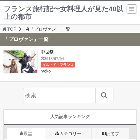
フランス旅行記〜女料理人が見た40以
上の都市
TOP
「プロヴァン 」一覧
「プロヴァン」一覧
中世祭
2013/07/04
イル・ド・フランス
ryoko
人気記事ランキング
殿堂
カテゴリー
はてブ