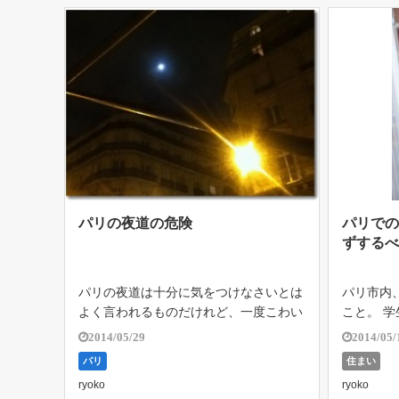
パリの夜道の危険
パリで
ずする
パリの夜道は十分に気をつけなさいとは
パリ市内、b
よく言われるものだけれど、一度こわい
こと。 
目に遭ったことがあった。 悪名高いbell
家を借り
2014/05/29
2014/05/
evilleに住んでいたときのこと。レスト
全て行っ
パリ
住まい
ランに勤めていた仕事柄、帰宅は決まっ
での部屋
ryoko
ryoko
て深夜0時を回った。その日は […]
ランス人に