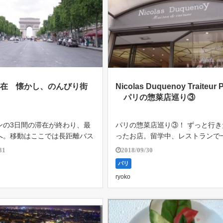
滞在 懐かし、のんびり街
Nicolas Duquenoy Traiteur P
パリの惣菜店巡り③
ンの3日間の滞在が終わり、最
パリの惣菜店巡り③！ ずっと行き
へ。移動はここでは長距離バス
ったお店。留学中、レストランで
みた。ネットで予約したチケッ
働いていたシェフの惣菜店に、オ
31
2018/09/30
く表示されず、交渉虚しくもう
以来初めて訪れることができた。 ●N
パリ
ット代を払わされてしまった💦
as Duquenoy Traiteur Paris https:
ryoko
こともある。良い勉強！ ホテ