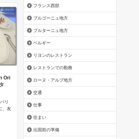
フランス西部
ブルゴーニュ地方
ブルターニュ地方
ベルギー
リヨンのレストラン
レストランでの勤務
Ori
ローヌ・アルプ地方
タ
交通
！ パリ
仕事
に、友
も終盤
住まい
春を
そし
出国前の準備