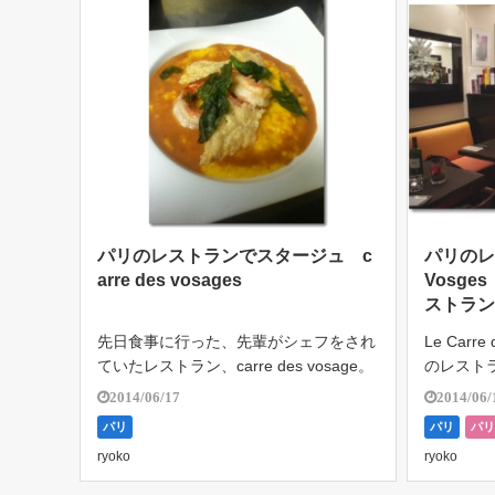
パリのレストランでスタージュ c
パリのレス
arre des vosages
Vosg
ストラ
先日食事に行った、先輩がシェフをされ
Le Carr
ていたレストラン、carre des vosage。
のレスト
こちらでもスタージュをさせて頂いた。
だった日
2014/06/17
2014/06/
その日は週で最も忙しい土曜日。しか
っしゃっ
パリ
パリ
パ
し、人手不足だったこともありスタージ
けという
ryoko
ryoko
ュを受け入れて頂き、昼過 […]
リでの仕事