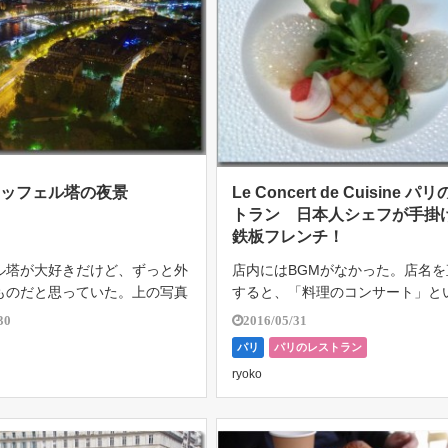
エッフェル塔の夜景
Le Concert de Cuisine パ
トラン 日本人シェフが手掛
鉄板フレンチ！
ル塔が大好きだけど、ずっと外
店内にはBGMがなかった。店名を
ものだと思っていた。上の写真
すると、「料理のコンサート」と
フェル塔を真下から観た図。
味合いになるので、カウンター越
30
2016/05/31
年間の滞在の最後の最後の夜
板焼き料理ならでは、肉を焼く音
パリ
パリのレストラン
てエッフェル塔に昇った。 長
あがるときに音、食材や調理器具
ryoko
見ると並ぶのも嫌になるけど。
る音までもを味わって楽しんでほ
]
とい […]