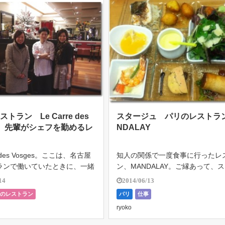
トラン Le Carre des
スタージュ パリのレストラ
es 先輩がシェフを勤めるレ
NDALAY
ン
e des Vosges。ここは、名古屋
知人の関係で一度食事に行ったレ
ランで働いていたときに、一緒
ン、MANDALAY。ご縁あって、
比野さんがシェフを勤めていら
ジュ(研修)をさせて頂いた。 フラ
14
2014/06/13
たお店。フランスに行くきっか
はこのスタージュという制度が一
リのレストラン
パリ
仕事
か、ご自身のワーホリの話やパ
あり、給与は発生しないのがほと
ryoko
の経験などを […]
スタージュの中でもエセイエ(フラ 