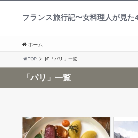
フランス旅行記〜女料理人が見た4
ホーム
TOP
「パリ 」一覧
「パリ」一覧