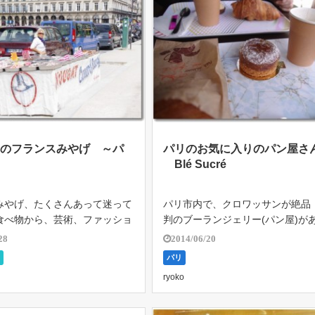
めのフランスみやげ ～パ
パリのお気に入りのパン屋
Blé Sucré
みやげ、たくさんあって迷って
パリ市内で、クロワッサンが絶品
食べ物から、芸術、ファッショ
判のブーランジェリー(パン屋)が
るものまで幅広くて、目移りし
１２区のBlé Sucréという小さな
28
2014/06/20
ウィンドーショッピングも楽し
ケーキもおいしいと評判で、とて
光
パリ
、今回はスーパーなどで手軽に
みにしていた。 友人に連れて行っ
ryoko
の、たくさん買えて喜ばれるも
らい１３時ごろに訪れたときには [