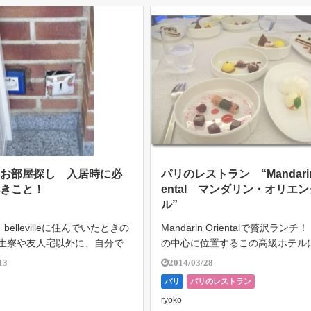
のお部屋探し 入居時に必
パリのレストラン “Mandarin 
べきこと！
ental マンダリン・オリエン
ル”
ellevilleに住んでいたときの
Mandarin Orientalで贅沢ランチ
学生寮や友人宅以外に、自分で
の中心に位置するこの高級ホテル
て住むのは初めてで、手続きを
人と2人で訪れた。フランス滞在
13
2014/03/28
た。 フランスでも、特にパリ
の、ちょうど一年前の春だった。 
パリ
パリのレストラン
探しは一苦労と言われるが、フ
感じさせる、美しい料理の数々。 
ryoko
教えてもらった「入 […]
てデザートは本当に華麗 […]