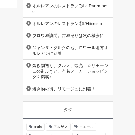
だ。
オルレアンのレストラン②La Parenthes
e
オルレアンのレストラン①L’Hibiscus
ブロワ城訪問。古城巡りは次の機会に！
ジャンヌ・ダルクの地、ロワール地方オ
ルレアンに到着！
焼き物巡り、グルメ、観光…☆リモージ
ュの街歩きと、有名メーカーショッピン
グを満喫♪
焼き物の街、リモージュに到着！
タグ
paris
アルザス
イエール