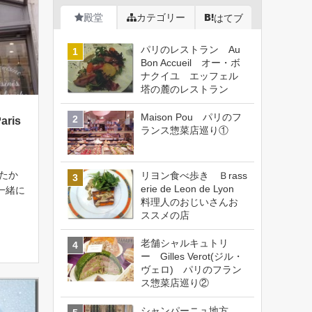
殿堂
カテゴリー
はてブ
パリのレストラン Au
Bon Accueil オー・ボ
ナクイユ エッフェル
塔の麓のレストラン
Maison Pou パリのフ
aris
ランス惣菜店巡り①
たか
リヨン食べ歩き Ｂrass
erie de Leon de Lyon
一緒に
料理人のおじいさんお
ープン
ススメの店
icol
/ […]
老舗シャルキュトリ
ー Gilles Verot(ジル・
ヴェロ) パリのフラン
ス惣菜店巡り②
シャンパーニュ地方、