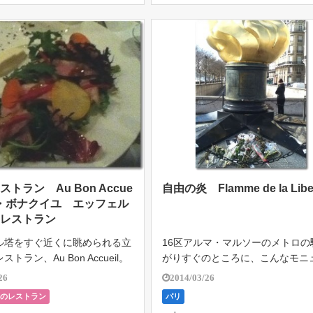
トラン Au Bon Accue
自由の炎 Flamme de la Lib
ー・ボナクイユ エッフェル
のレストラン
ル塔をすぐ近くに眺められる立
16区アルマ・マルソーのメトロの
トラン、Au Bon Accueil。
がりすぐのところに、こんなモニ
日本人シェフのお店で、友人が
トがある。 金色に輝く、炎。遠く
26
2014/03/26
いたのでディナーに行ってみ
でも人目を引く。 このアルマ広場
リのレストラン
パリ
事前のオリーブ。 旬のホワイト
下にあるトンネルは、元イギリス