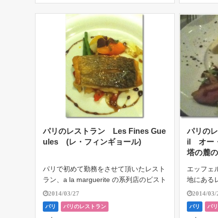
パリのレストラン Les Fines Gue
パリのレス
ules (レ・フィンギョール)
il オ
塔の麓
パリで初めて勤務をさせて頂いたレスト
エッフェ
ラン、a la marguerite の系列店のビスト
地にあるレス
ロ、“Les Fines Gueules レ・フィンギョ
こちらも
2014/03/27
2014/03/
ール”。 五屋シェフの料理を味わえるお
勤務して
パリ
パリのレストラン
パリ
パ
店で、ランチにもディナーにも勉強に行
た。 食