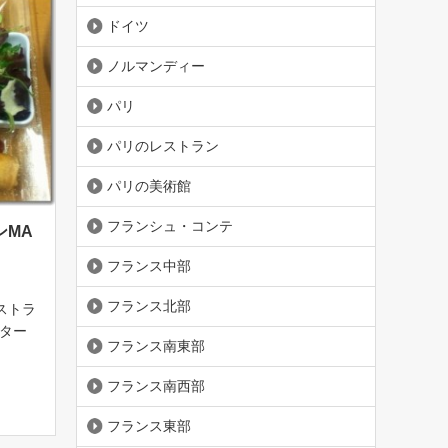
ドイツ
ノルマンディー
パリ
パリのレストラン
パリの美術館
フランシュ・コンテ
ンMA
フランス中部
フランス北部
ストラ
スター
フランス南東部
ンスに
般的に
フランス南西部
んど。
[…]
フランス東部