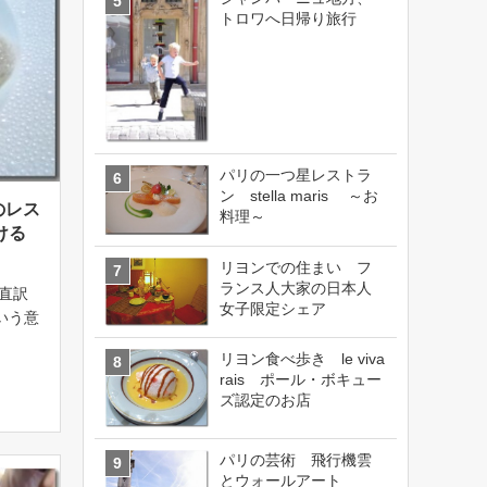
トロワへ日帰り旅行
パリの一つ星レストラ
ン stella maris ～お
リのレス
料理～
ける
リヨンでの住まい フ
ランス人大家の日本人
直訳
女子限定シェア
いう意
しの鉄
リヨン食べ歩き le viva
や炎が
rais ポール・ボキュー
が奏で
ズ認定のお店
しい、
パリの芸術 飛行機雲
とウォールアート