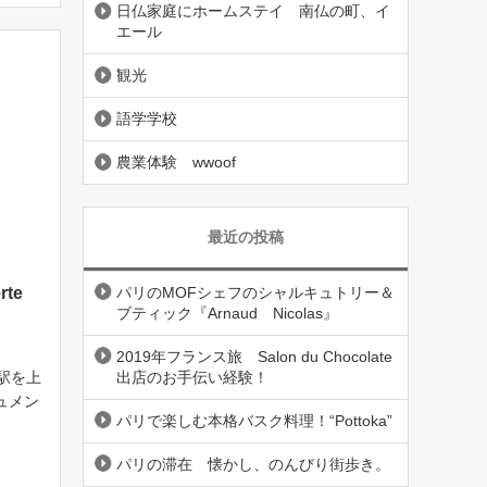
日仏家庭にホームステイ 南仏の町、イ
エール
観光
語学学校
農業体験 wwoof
最近の投稿
erte
パリのMOFシェフのシャルキュトリー＆
ブティック『Arnaud Nicolas』
2019年フランス旅 Salon du Chocolate
出店のお手伝い経験！
駅を上
ュメン
パリで楽しむ本格バスク料理！“Pottoka”
から
の真
パリの滞在 懐かし、のんびり街歩き。
王妃・