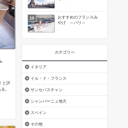
おすすめのフランスみ
やげ ～パリ～
カテゴリー
さん
イタリア
イル・ド・フランス
！と評
ある。
サンセバスチャン
お店。
シャンパーニュ地方
も楽し
ても
スペイン
…]
その他