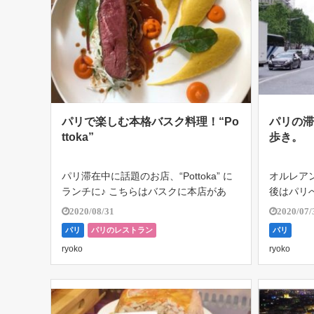
パリで楽しむ本格バスク料理！“Po
パリの
ttoka”
歩き。
パリ滞在中に話題のお店、“Pottoka” に
オルレア
ランチに♪ こちらはバスクに本店があ
後はパリ
る、本格バスク料理のレストラン。ネッ
を使って
2020/08/31
2020/07/
トでチェックして美味しそう～！と以前
トがうま
パリ
パリのレストラン
パリ
から気になっていたお店。 12:00に予約
一度チケ
ryoko
ryoko
を入れて訪問。既に結構な […]
そういう
ル […]