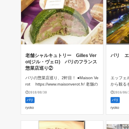
老舗シャルキュトリー Gilles Ver
パリ 
ot(ジル・ヴェロ) パリのフランス
惣菜店巡り②
パリの惣菜店巡り、2軒目！ ●Maison Ve
エッフェ
rot https://www.maisonverot.fr/ 老舗の
から観る
店舗らしく、伝統的なフランス惣菜が所
は、エッ
2018/08/30
2016/06/
狭しとびっしりと並びます。 ブルゴー
でも、1
パリ
パリ
ニュ地方の伝統料理、ジャンボ […]
に、初め
ryoko
ryoko
蛇の列を
それで […