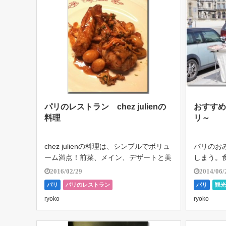
パリのレストラン chez julienの
おすす
料理
リ～
chez julienの料理は、シンプルでボリュ
パリのお
ーム満点！前菜、メイン、デザートと美
しまう。
味しいフランス料理のメニューが並ぶ。
ンに関す
2016/02/29
2014/06/
私が担当させてもらっていたのは、前菜
ながらの
パリ
パリのレストラン
パリ
観
とデザートのポジション。生地やだしな
いけれど
ryoko
ryoko
ども全て手作りしているので […]
買えるも
のを […]